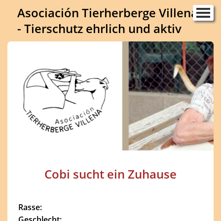
Asociación Tierherberge Villena
Home
- Tierschutz ehrlich und aktiv
Unser Team
Unsere Geschichte
Unsere Hunde
▼
Notfälle
Info Vermittlung
Ihre Hilfe
Tierschutz
Links
Kontaktformular
Cobi sucht ein Zuhause
Gästebuch
Fotogalerie
Rasse:
Impressum
Geschlecht: